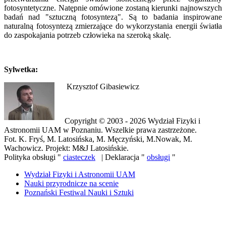
fotosyntetyczne. Natępnie omówione zostaną kierunki najnowszych
badań nad "sztuczną fotosyntezą". Są to badania inspirowane
naturalną fotosyntezą zmierzające do wykorzystania energii światła
do zaspokajania potrzeb człowieka na szeroką skalę.
Sylwetka:
Krzysztof Gibasiewicz
Copyright © 2003 - 2026 Wydział Fizyki i
Astronomii UAM w Poznaniu. Wszelkie prawa zastrzeżone.
Fot. K. Fryś, M. Latosińska, M. Męczyński, M.Nowak, M.
Wachowicz. Projekt: M&J Latosińskie.
Polityka obsługi "
ciasteczek
| Deklaracja "
obsługi
"
Wydział Fizyki i Astronomii UAM
Nauki przyrodnicze na scenie
Poznański Festiwal Nauki i Sztuki