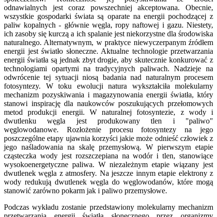
odnawialnych jest coraz powszechniej akceptowana. Obecnie,
wszystkie gospodarki świata są oparate na energii pochodzącej z
paliw kopalnych - głównie węgla, ropy naftowej i gazu. Niestety,
ich zasoby się kurczą a ich spalanie jest niekorzystne dla środowiska
naturalnego. Alternatywnym, w praktyce niewyczerpanym źródłem
energii jest światło słoneczne. Aktualne technologie przetwarzania
energii światła są jednak zbyt drogie, aby skutecznie konkurować z
technologiami opartymi na tradycyjnych paliwach. Nadzieje na
odwrócenie tej sytuacji niosą badania nad naturalnym procesem
fotosyntezy. W toku ewolucji natura wykształciła molekularny
mechanizm pozyskiwania i magazynowania energii światła, który
stanowi inspirację dla naukowców poszukujących przełomowych
metod produkcji energii. W naturalnej fotosyntezie, z wody i
dwutlenku węgla jest produkowany tlen i "paliwo"
węglowodanowe. Rozłożenie procesu fotosyntezy na jego
poszczególne etapy ujawnia korzyści jakie może odnieść człowiek z
jego naśladowania na skalę przemysłową. W pierwszym etapie
cząsteczka wody jest rozszczepiana na wodór i tlen, stanowiące
wysokoenergetyczne paliwa. W niezależnym etapie wiązany jest
dwutlenek węgla z atmosfery. Na jeszcze innym etapie elektrony z
wody redukują dwutlenek węgla do węglowodanów, które mogą
stanowić zarówno pokarm jak i paliwo przemysłowe.
Podczas wykładu zostanie przedstawiony molekularny mechanizm
przetwarzania energii światła słonecznego przez organizmy