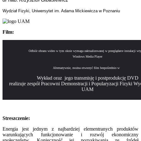
Wydział Fizyki, Uniwersytet im. Adama Mickiewicza w Poznaniu
Film:
Odbiór obrazu wideo w tym oknie wymaga zaktualizowanej w przeglądarce instalacji wty
Windows Media Player
Alternatywnie, można otworzyć film bezpośrednio w
Wykład oraz jego transmisję i postprodukcję DVD
realizuje zespół Pracowni Demonstracji i Popularyzacji Fizyki Wy
UAM
Streszczenie:
Energia jest jednym z najbardziej elementranych produktów
warunkujących funkcjonowanie i rozwój ekonomiczny
społeczeństw. Konieczność jej pozyskiwania ze źródeł