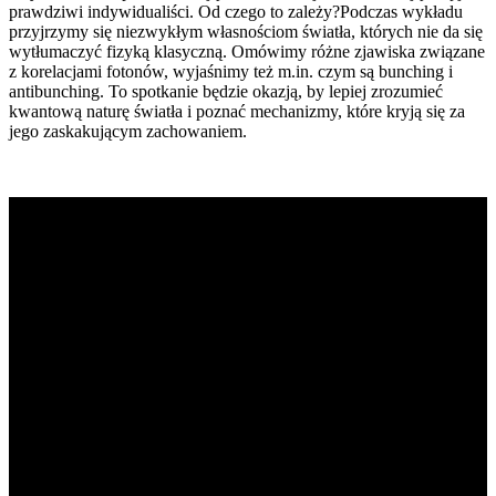
prawdziwi indywidualiści. Od czego to zależy?Podczas wykładu
przyjrzymy się niezwykłym własnościom światła, których nie da się
wytłumaczyć fizyką klasyczną. Omówimy różne zjawiska związane
z korelacjami fotonów, wyjaśnimy też m.in. czym są bunching i
antibunching. To spotkanie będzie okazją, by lepiej zrozumieć
kwantową naturę światła i poznać mechanizmy, które kryją się za
jego zaskakującym zachowaniem.