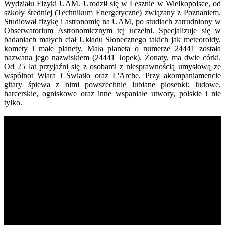
Wydziału Fizyki UAM. Urodził się w Lesznie w Wielkopolsce, od
szkoły średniej (Technikum Energetyczne) związany z Poznaniem.
Studiował fizykę i astronomię na UAM, po studiach zatrudniony w
Obserwatorium Astronomicznym tej uczelni. Specjalizuje się w
badaniach małych ciał Układu Słonecznego takich jak meteoroidy,
komety i małe planety. Mała planeta o numerze 24441 została
nazwana jego nazwiskiem (24441 Jopek). Żonaty, ma dwie córki.
Od 25 lat przyjaźni się z osobami z niesprawnością umysłową ze
wspólnot Wiara i Światło oraz L'Arche. Przy akompaniamencie
gitary śpiewa z nimi powszechnie lubiane piosenki: ludowe,
harcerskie, ogniskowe oraz inne wspaniałe utwory, polskie i nie
tylko.