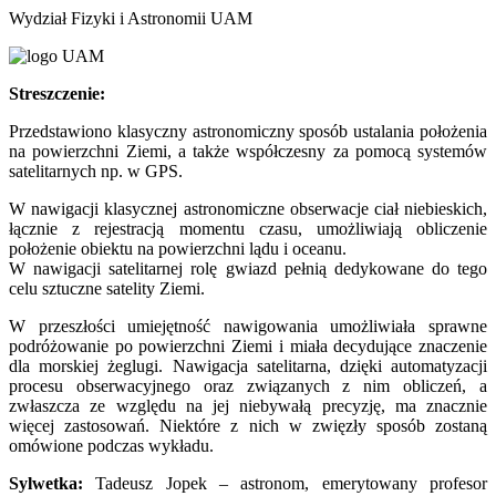
Wydział Fizyki i Astronomii UAM
Streszczenie:
Przedstawiono klasyczny astronomiczny sposób ustalania położenia
na powierzchni Ziemi, a także współczesny za pomocą systemów
satelitarnych np. w GPS.
W nawigacji klasycznej astronomiczne obserwacje ciał niebieskich,
łącznie z rejestracją momentu czasu, umożliwiają obliczenie
położenie obiektu na powierzchni lądu i oceanu.
W nawigacji satelitarnej rolę gwiazd pełnią dedykowane do tego
celu sztuczne satelity Ziemi.
W przeszłości umiejętność nawigowania umożliwiała sprawne
podróżowanie po powierzchni Ziemi i miała decydujące znaczenie
dla morskiej żeglugi. Nawigacja satelitarna, dzięki automatyzacji
procesu obserwacyjnego oraz związanych z nim obliczeń, a
zwłaszcza ze względu na jej niebywałą precyzję, ma znacznie
więcej zastosowań. Niektóre z nich w zwięzły sposób zostaną
omówione podczas wykładu.
Sylwetka:
Tadeusz Jopek – astronom, emerytowany profesor